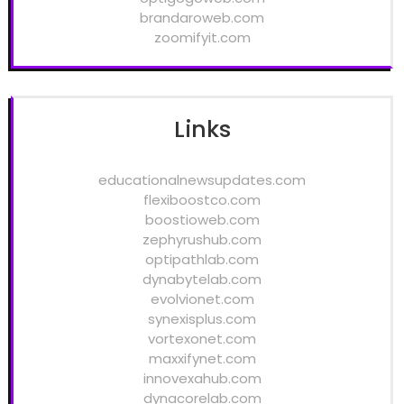
brandaroweb.com
zoomifyit.com
Links
educationalnewsupdates.com
flexiboostco.com
boostioweb.com
zephyrushub.com
optipathlab.com
dynabytelab.com
evolvionet.com
synexisplus.com
vortexonet.com
maxxifynet.com
innovexahub.com
dynacorelab.com