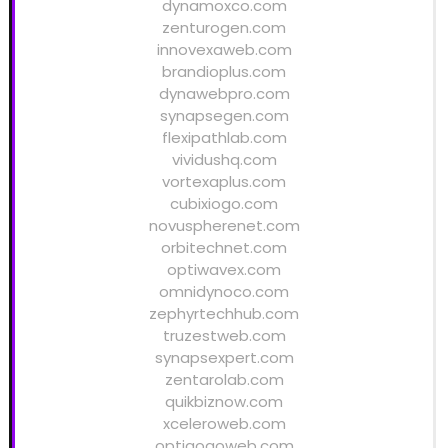
dynamoxco.com
zenturogen.com
innovexaweb.com
brandioplus.com
dynawebpro.com
synapsegen.com
flexipathlab.com
vividushq.com
vortexaplus.com
cubixiogo.com
novuspherenet.com
orbitechnet.com
optiwavex.com
omnidynoco.com
zephyrtechhub.com
truzestweb.com
synapsexpert.com
zentarolab.com
quikbiznow.com
xceleroweb.com
optigogoweb.com