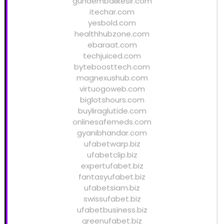
gundembalikesir.com
itechar.com
yesbold.com
healthhubzone.com
ebaraat.com
techjuiced.com
byteboosttech.com
magnexushub.com
virtuogoweb.com
biglotshours.com
buyliraglutide.com
onlinesafemeds.com
gyanibhandar.com
ufabetwarp.biz
ufabetclip.biz
expertufabet.biz
fantasyufabet.biz
ufabetsiam.biz
swissufabet.biz
ufabetbusiness.biz
greenufabet.biz