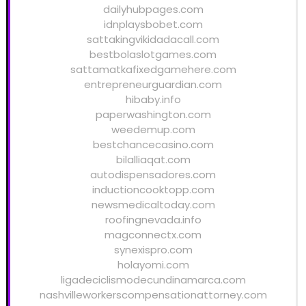
dailyhubpages.com
idnplaysbobet.com
sattakingvikidadacall.com
bestbolaslotgames.com
sattamatkafixedgamehere.com
entrepreneurguardian.com
hibaby.info
paperwashington.com
weedemup.com
bestchancecasino.com
bilalliaqat.com
autodispensadores.com
inductioncooktopp.com
newsmedicaltoday.com
roofingnevada.info
magconnectx.com
synexispro.com
holayomi.com
ligadeciclismodecundinamarca.com
nashvilleworkerscompensationattorney.com