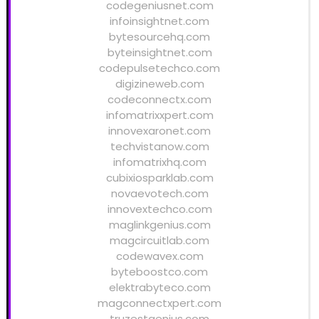
codegeniusnet.com
infoinsightnet.com
bytesourcehq.com
byteinsightnet.com
codepulsetechco.com
digizineweb.com
codeconnectx.com
infomatrixxpert.com
innovexaronet.com
techvistanow.com
infomatrixhq.com
cubixiosparklab.com
novaevotech.com
innovextechco.com
maglinkgenius.com
magcircuitlab.com
codewavex.com
byteboostco.com
elektrabyteco.com
magconnectxpert.com
truzestgenius.com