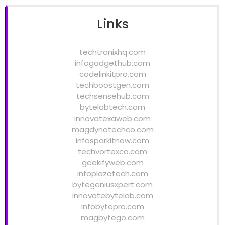
Links
techtronixhq.com
infogadgethub.com
codelinkitpro.com
techboostgen.com
techsensehub.com
bytelabtech.com
innovatexaweb.com
magdynotechco.com
infosparkitnow.com
techvortexco.com
geekifyweb.com
infoplazatech.com
bytegeniusxpert.com
innovatebytelab.com
infobytepro.com
magbytego.com