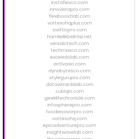
instaflexco.com
innovistapro.com
flexiboostlab.com
vortexohqplus.com
swiftiopro.com
hamilelikbelirtisi.net
versalotech.com
techmaxco.com
exceedolab.com
activaxio.com
dynabytesco.com
stylegurupro.com
datawizardslab.com
cubiqio.com
geeklifechronicle.com
infospherepro.com
foodiesavorpro.com
vortexohq.com
epicadventurepro.com
insightwavelab.com
lifeexplorerpro.com