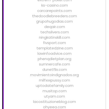
ks-casino.com
carcarepoints.com
thedoodlebreeders.com
grupohugodias.com
deqair.com
techsilvers.com
ningkatinskill.com
fivsport.com
templatedzine.com
lawinfoadvice.com
phenqdietplan.org
sumnercafe.com
dunetflix.com
movimientoindignados.org
milfxxxpussy.com
uptodatefamily.com
musitop.com
utyam.com
lacostituzioneblog.com
ohyeea.com