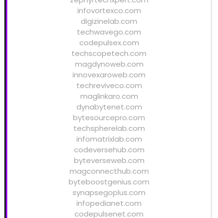
infovortexco.com
digizinelab.com
techwavego.com
codepulsex.com
techscopetech.com
magdynoweb.com
innovexaroweb.com
techreviveco.com
maglinkaro.com
dynabytenet.com
bytesourcepro.com
techspherelab.com
infomatrixlab.com
codeversehub.com
byteverseweb.com
magconnecthub.com
byteboostgenius.com
synapsegoplus.com
infopedianet.com
codepulsenet.com