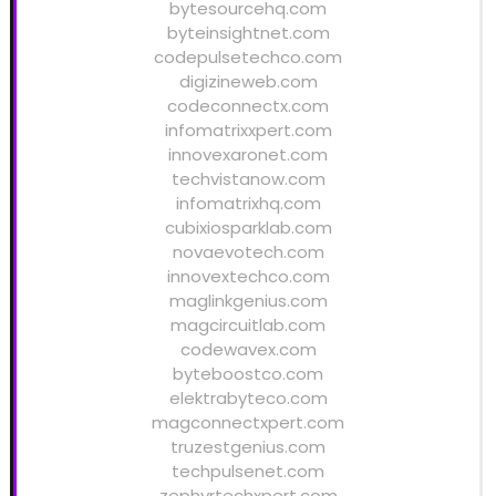
bytesourcehq.com
byteinsightnet.com
codepulsetechco.com
digizineweb.com
codeconnectx.com
infomatrixxpert.com
innovexaronet.com
techvistanow.com
infomatrixhq.com
cubixiosparklab.com
novaevotech.com
innovextechco.com
maglinkgenius.com
magcircuitlab.com
codewavex.com
byteboostco.com
elektrabyteco.com
magconnectxpert.com
truzestgenius.com
techpulsenet.com
zephyrtechxpert.com