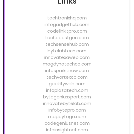
Links
techtronixhq.com
infogadgethub.com
codelinkitpro.com
techboostgen.com
techsensehub.com
bytelabtech.com
innovatexaweb.com
magdynotechco.com
infosparkitnow.com
techvortexco.com
geekifyweb.com
infoplazatech.com
bytegeniusxpert.com
innovatebytelab.com
infobytepro.com
magbytego.com
codegeniusnet.com
infoinsightnet.com