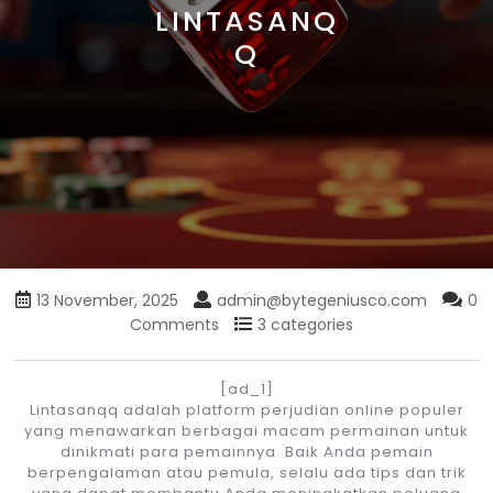
LINTASANQ
Q
13 November, 2025
admin@bytegeniusco.com
0
Comments
3 categories
[ad_1]
Lintasanqq adalah platform perjudian online populer
yang menawarkan berbagai macam permainan untuk
dinikmati para pemainnya. Baik Anda pemain
berpengalaman atau pemula, selalu ada tips dan trik