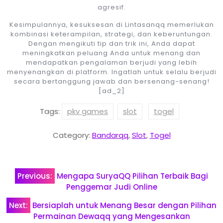
agresif.
Kesimpulannya, kesuksesan di Lintasanqq memerlukan
kombinasi keterampilan, strategi, dan keberuntungan.
Dengan mengikuti tip dan trik ini, Anda dapat
meningkatkan peluang Anda untuk menang dan
mendapatkan pengalaman berjudi yang lebih
menyenangkan di platform. Ingatlah untuk selalu berjudi
secara bertanggung jawab dan bersenang-senang!
[ad_2]
Tags:
pkv games
slot
togel
Category:
Bandarqq
,
Slot
,
Togel
Post
Previous:
Mengapa SuryaQQ Pilihan Terbaik Bagi
navigation
Penggemar Judi Online
Next:
Bersiaplah untuk Menang Besar dengan Pilihan
Permainan Dewaqq yang Mengesankan