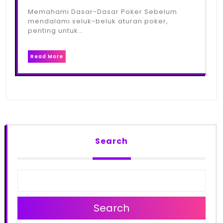
Memahami Dasar-Dasar Poker Sebelum
mendalami seluk-beluk aturan poker,
penting untuk…
Read More
Search
Search