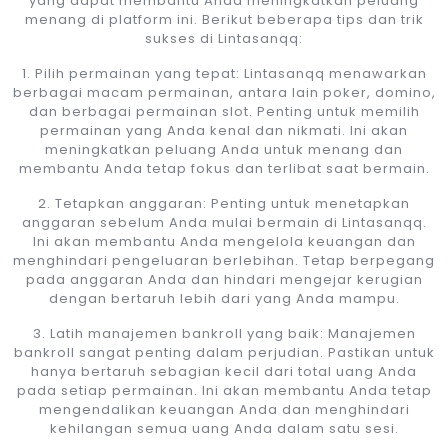
yang dapat membantu Anda meningkatkan peluang
menang di platform ini. Berikut beberapa tips dan trik
sukses di Lintasanqq:
1. Pilih permainan yang tepat: Lintasanqq menawarkan
berbagai macam permainan, antara lain poker, domino,
dan berbagai permainan slot. Penting untuk memilih
permainan yang Anda kenal dan nikmati. Ini akan
meningkatkan peluang Anda untuk menang dan
membantu Anda tetap fokus dan terlibat saat bermain.
2. Tetapkan anggaran: Penting untuk menetapkan
anggaran sebelum Anda mulai bermain di Lintasanqq.
Ini akan membantu Anda mengelola keuangan dan
menghindari pengeluaran berlebihan. Tetap berpegang
pada anggaran Anda dan hindari mengejar kerugian
dengan bertaruh lebih dari yang Anda mampu.
3. Latih manajemen bankroll yang baik: Manajemen
bankroll sangat penting dalam perjudian. Pastikan untuk
hanya bertaruh sebagian kecil dari total uang Anda
pada setiap permainan. Ini akan membantu Anda tetap
mengendalikan keuangan Anda dan menghindari
kehilangan semua uang Anda dalam satu sesi.