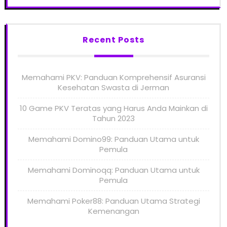
Recent Posts
Memahami PKV: Panduan Komprehensif Asuransi
Kesehatan Swasta di Jerman
10 Game PKV Teratas yang Harus Anda Mainkan di
Tahun 2023
Memahami Domino99: Panduan Utama untuk
Pemula
Memahami Dominoqq: Panduan Utama untuk
Pemula
Memahami Poker88: Panduan Utama Strategi
Kemenangan