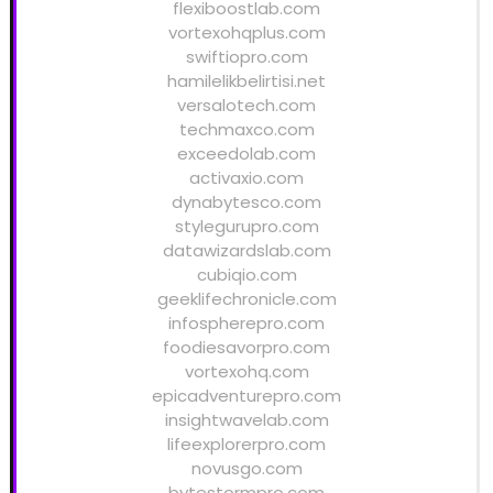
flexiboostlab.com
vortexohqplus.com
swiftiopro.com
hamilelikbelirtisi.net
versalotech.com
techmaxco.com
exceedolab.com
activaxio.com
dynabytesco.com
stylegurupro.com
datawizardslab.com
cubiqio.com
geeklifechronicle.com
infospherepro.com
foodiesavorpro.com
vortexohq.com
epicadventurepro.com
insightwavelab.com
lifeexplorerpro.com
novusgo.com
bytestormpro.com