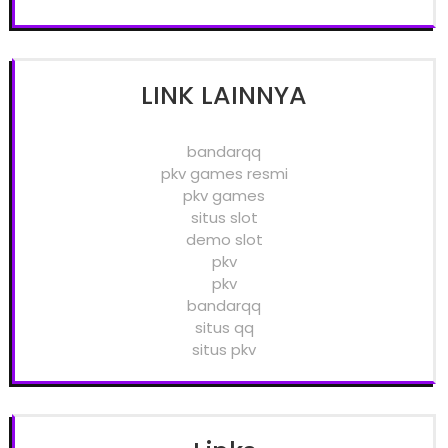
LINK LAINNYA
bandarqq
pkv games resmi
pkv games
situs slot
demo slot
pkv
pkv
bandarqq
situs qq
situs pkv