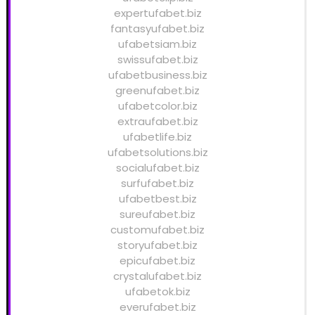
expertufabet.biz
fantasyufabet.biz
ufabetsiam.biz
swissufabet.biz
ufabetbusiness.biz
greenufabet.biz
ufabetcolor.biz
extraufabet.biz
ufabetlife.biz
ufabetsolutions.biz
socialufabet.biz
surfufabet.biz
ufabetbest.biz
sureufabet.biz
customufabet.biz
storyufabet.biz
epicufabet.biz
crystalufabet.biz
ufabetok.biz
everufabet.biz