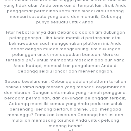
yang tidak akan Anda temukan di tempat lain. Baik Anda
penggemar permainan kartu tradisional atau sedang
mencari sesuatu yang baru dan menarik, Cebanqq
punya sesuatu untuk Anda.
Fitur hebat lainnya dari Cebanqq adalah tim dukungan
pelanggannya. Jika Anda memiliki pertanyaan atau
kekhawatiran saat menggunakan platform ini, Anda
dapat dengan mudah menghubungi tim dukungan
pelanggan untuk mendapatkan bantuan. Mereka
tersedia 24/7 untuk membantu masalah apa pun yang
Anda hadapi, memastikan pengalaman Anda di
Cebanqq selalu lancar dan menyenangkan.
Secara keseluruhan, Cebanqq adalah platform taruhan
online utama bagi mereka yang mencari kegembiraan
dan hiburan. Dengan antarmuka yang ramah pengguna,
beragam permainan, dan dukungan pelanggan terbaik,
Cebanqq memiliki semua yang Anda perlukan untuk
bersenang-senang bertaruh online. Jadi mengapa
menunggu? Temukan keseruan Cebanqq hari ini dan
mulailah memasang taruhan Anda untuk peluang
menang besar!