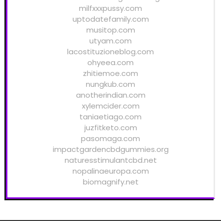
milfxxxpussy.com
uptodatefamily.com
musitop.com
utyam.com
lacostituzioneblog.com
ohyeea.com
zhitiemoe.com
nungkub.com
anotherindian.com
xylemcider.com
taniaetiago.com
juzfitketo.com
pasomaga.com
impactgardencbdgummies.org
naturesstimulantcbd.net
nopalinaeuropa.com
biomagnify.net