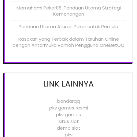
Memahami Poker88: Panduan Utama Strategi
Kemenangan
Panduan Utama Aturan Poker untuk Pemula
Rasakan yang Terbaik dalam Taruhan Online
dengan Antarmuka Ramah Pengguna OneBetQQ
LINK LAINNYA
bandarqq
pkv games resmi
pkv games
situs slot
demo slot
pkv