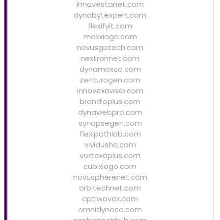
innovestanet.com
dynabytexpert.com
flexifyit.com
maxxiogo.com
novusgotech.com
nextronnet.com
dynamoxco.com
zenturogen.com
innovexaweb.com
brandioplus.com
dynawebpro.com
synapsegen.com
flexipathlab.com
vividushq.com
vortexaplus.com
cubixiogo.com
novuspherenet.com
orbitechnet.com
optiwavex.com
omnidynoco.com