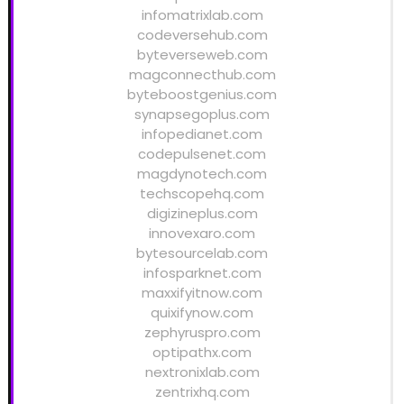
infomatrixlab.com
codeversehub.com
byteverseweb.com
magconnecthub.com
byteboostgenius.com
synapsegoplus.com
infopedianet.com
codepulsenet.com
magdynotech.com
techscopehq.com
digizineplus.com
innovexaro.com
bytesourcelab.com
infosparknet.com
maxxifyitnow.com
quixifynow.com
zephyruspro.com
optipathx.com
nextronixlab.com
zentrixhq.com