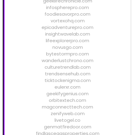
geeklifechronicle.com
infospherepro.com
foodiesavorpro.com
vortexohq.com
epicadventurepro.com
insightwavelab.com
lifeexplorerpro.com
novusgo.com
bytestormpro.com
wanderlustchrono.com
culturetrendlab.com
trendsensehub.com
ticktockenigma.com
eulerxr.com
geekifygenius.com
orbitextech.com
magconnecttech.com
zenifyweb.com
livetogel.co
genmatfiredoor.com
findlascegasproperties.com