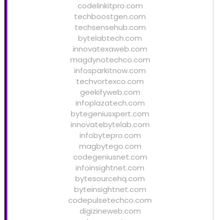
codelinkitpro.com
techboostgen.com
techsensehub.com
bytelabtech.com
innovatexaweb.com
magdynotechco.com
infosparkitnow.com
techvortexco.com
geekifyweb.com
infoplazatech.com
bytegeniusxpert.com
innovatebytelab.com
infobytepro.com
magbytego.com
codegeniusnet.com
infoinsightnet.com
bytesourcehq.com
byteinsightnet.com
codepulsetechco.com
digizineweb.com