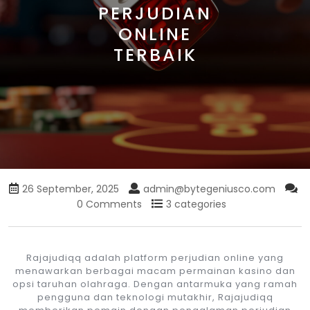
PERJUDIAN
ONLINE
TERBAIK
26 September, 2025
admin@bytegeniusco.com
0 Comments
3 categories
Rajajudiqq adalah platform perjudian online yang
menawarkan berbagai macam permainan kasino dan
opsi taruhan olahraga. Dengan antarmuka yang ramah
pengguna dan teknologi mutakhir, Rajajudiqq