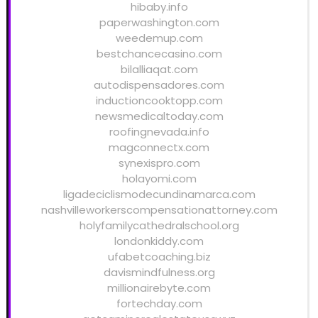
hibaby.info
paperwashington.com
weedemup.com
bestchancecasino.com
bilalliaqat.com
autodispensadores.com
inductioncooktopp.com
newsmedicaltoday.com
roofingnevada.info
magconnectx.com
synexispro.com
holayomi.com
ligadeciclismodecundinamarca.com
nashvilleworkerscompensationattorney.com
holyfamilycathedralschool.org
londonkiddy.com
ufabetcoaching.biz
davismindfulness.org
millionairebyte.com
fortechday.com