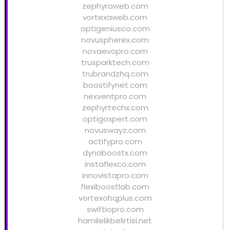
zephyraweb.com
vortexaweb.com
optigeniusco.com
novuspherex.com
novaevopro.com
trusparktech.com
trubrandzhq.com
boostifynet.com
nexventpro.com
zephyrtechx.com
optigoxpert.com
novuswayz.com
actifypro.com
dynaboostx.com
instaflexco.com
innovistapro.com
flexiboostlab.com
vortexohqplus.com
swiftiopro.com
hamilelikbelirtisi.net