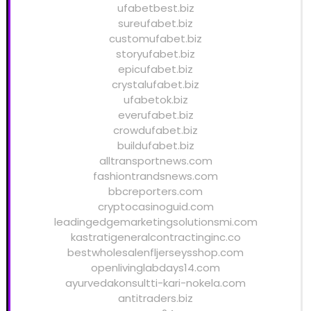
ufabetbest.biz
sureufabet.biz
customufabet.biz
storyufabet.biz
epicufabet.biz
crystalufabet.biz
ufabetok.biz
everufabet.biz
crowdufabet.biz
buildufabet.biz
alltransportnews.com
fashiontrandsnews.com
bbcreporters.com
cryptocasinoguid.com
leadingedgemarketingsolutionsmi.com
kastratigeneralcontractinginc.co
bestwholesalenfljerseysshop.com
openlivinglabdays14.com
ayurvedakonsultti-kari-nokela.com
antitraders.biz