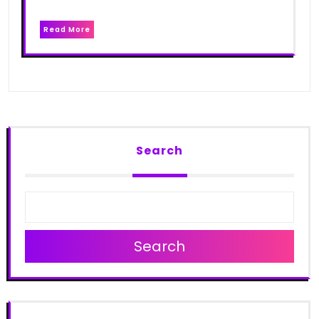
Read More
Search
Search