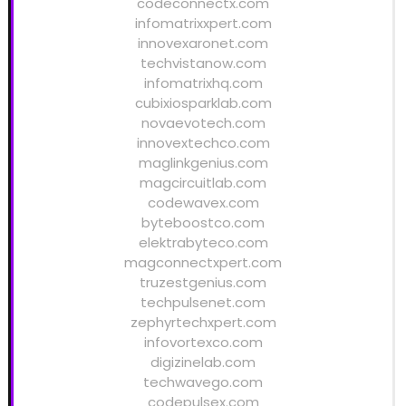
codeconnectx.com
infomatrixxpert.com
innovexaronet.com
techvistanow.com
infomatrixhq.com
cubixiosparklab.com
novaevotech.com
innovextechco.com
maglinkgenius.com
magcircuitlab.com
codewavex.com
byteboostco.com
elektrabyteco.com
magconnectxpert.com
truzestgenius.com
techpulsenet.com
zephyrtechxpert.com
infovortexco.com
digizinelab.com
techwavego.com
codepulsex.com