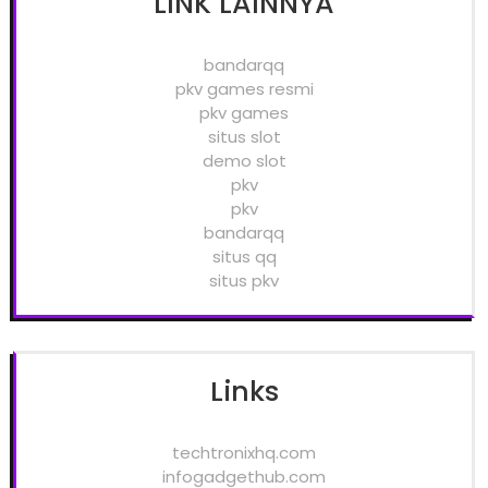
LINK LAINNYA
bandarqq
pkv games resmi
pkv games
situs slot
demo slot
pkv
pkv
bandarqq
situs qq
situs pkv
Links
techtronixhq.com
infogadgethub.com