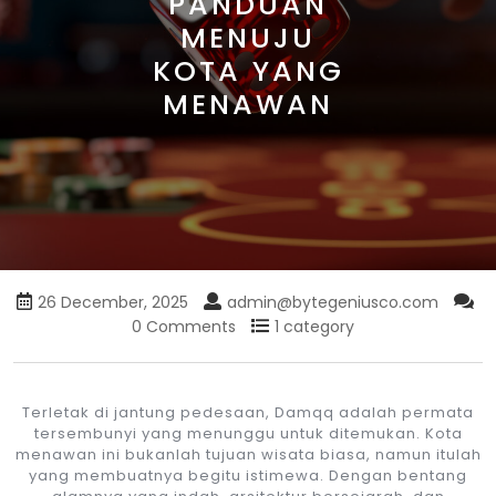
PANDUAN
MENUJU
KOTA YANG
MENAWAN
26 December, 2025
admin@bytegeniusco.com
0 Comments
1 category
Terletak di jantung pedesaan, Damqq adalah permata
tersembunyi yang menunggu untuk ditemukan. Kota
menawan ini bukanlah tujuan wisata biasa, namun itulah
yang membuatnya begitu istimewa. Dengan bentang