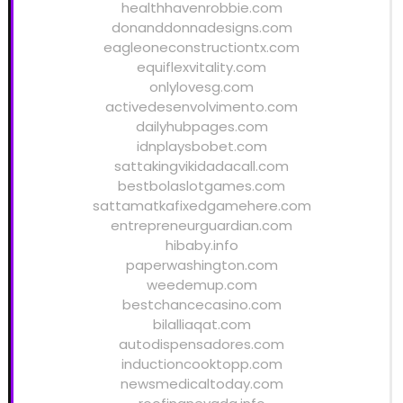
healthhavenrobbie.com
donanddonnadesigns.com
eagleoneconstructiontx.com
equiflexvitality.com
onlylovesg.com
activedesenvolvimento.com
dailyhubpages.com
idnplaysbobet.com
sattakingvikidadacall.com
bestbolaslotgames.com
sattamatkafixedgamehere.com
entrepreneurguardian.com
hibaby.info
paperwashington.com
weedemup.com
bestchancecasino.com
bilalliaqat.com
autodispensadores.com
inductioncooktopp.com
newsmedicaltoday.com