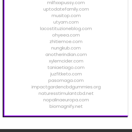
milfxxxpussy.com
uptodatefamily.com
musitop.com
utyam.com
lacostituzioneblog.com
ohyeea.com
zhitiemoe.com
nungkub.com
anotherindian.com
xylemcider.com
taniaetiago.com
juzfitketo.com
pasomaga.com
impactgardencbdgummies.org
naturesstimulantcbd.net
nopalinaeuropa.com
biomagnify.net