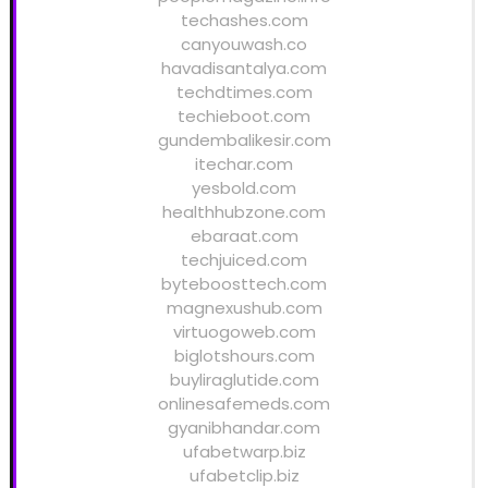
techashes.com
canyouwash.co
havadisantalya.com
techdtimes.com
techieboot.com
gundembalikesir.com
itechar.com
yesbold.com
healthhubzone.com
ebaraat.com
techjuiced.com
byteboosttech.com
magnexushub.com
virtuogoweb.com
biglotshours.com
buyliraglutide.com
onlinesafemeds.com
gyanibhandar.com
ufabetwarp.biz
ufabetclip.biz