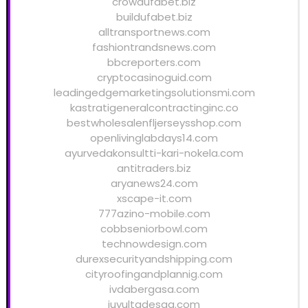
crowdufabet.biz
buildufabet.biz
alltransportnews.com
fashiontrandsnews.com
bbcreporters.com
cryptocasinoguid.com
leadingedgemarketingsolutionsmi.com
kastratigeneralcontractinginc.co
bestwholesalenfljerseysshop.com
openlivinglabdays14.com
ayurvedakonsultti-kari-nokela.com
antitraders.biz
aryanews24.com
xscape-it.com
777azino-mobile.com
cobbseniorbowl.com
technowdesign.com
durexsecurityandshipping.com
cityroofingandplannig.com
ivdabergasa.com
juyultadesga.com