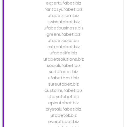
expertufabet.biz
fantasyufabet.biz
ufabetsiam.biz
swissufabet.biz
ufabetbusiness.biz
greenufabet.biz
ufabetcolor.biz
extraufabet.biz
ufabetlife.biz
ufabetsolutions.biz
socialufabet.biz
surfufabet.biz
ufabetbest.biz
sureufabet.biz
customufabet.biz
storyufabet.biz
epicufabet.biz
crystalufabet.biz
ufabetok.biz
everufabet.biz