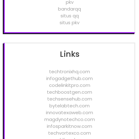
pkv
bandarqq
situs qq
situs pkv
Links
techtronixhq.com
infogadgethub.com
codelinkitpro.com
techboostgen.com
techsensehub.com
bytelabtech.com
innovatexaweb.com
magdynotechco.com
infosparkitnow.com
techvortexco.com