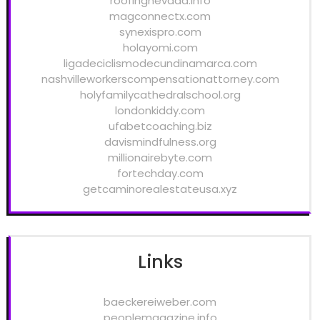
roofingnevada.info
magconnectx.com
synexispro.com
holayomi.com
ligadeciclismodecundinamarca.com
nashvilleworkerscompensationattorney.com
holyfamilycathedralschool.org
londonkiddy.com
ufabetcoaching.biz
davismindfulness.org
millionairebyte.com
fortechday.com
getcaminorealestateusa.xyz
Links
baeckereiweber.com
peoplemagazine.info