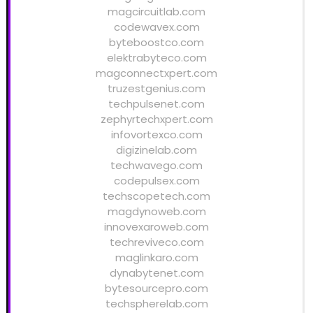
magcircuitlab.com
codewavex.com
byteboostco.com
elektrabyteco.com
magconnectxpert.com
truzestgenius.com
techpulsenet.com
zephyrtechxpert.com
infovortexco.com
digizinelab.com
techwavego.com
codepulsex.com
techscopetech.com
magdynoweb.com
innovexaroweb.com
techreviveco.com
maglinkaro.com
dynabytenet.com
bytesourcepro.com
techspherelab.com