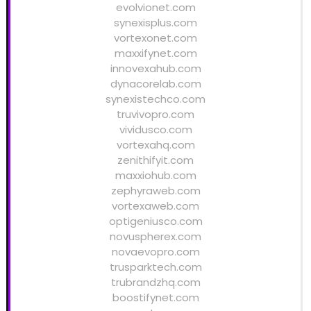
evolvionet.com
synexisplus.com
vortexonet.com
maxxifynet.com
innovexahub.com
dynacorelab.com
synexistechco.com
truvivopro.com
vividusco.com
vortexahq.com
zenithifyit.com
maxxiohub.com
zephyraweb.com
vortexaweb.com
optigeniusco.com
novuspherex.com
novaevopro.com
trusparktech.com
trubrandzhq.com
boostifynet.com