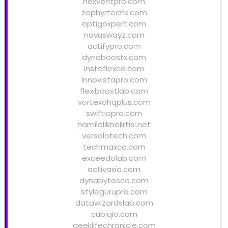
nexventpro.com
zephyrtechx.com
optigoxpert.com
novuswayz.com
actifypro.com
dynaboostx.com
instaflexco.com
innovistapro.com
flexiboostlab.com
vortexohqplus.com
swiftiopro.com
hamilelikbelirtisi.net
versalotech.com
techmaxco.com
exceedolab.com
activaxio.com
dynabytesco.com
stylegurupro.com
datawizardslab.com
cubiqio.com
geeklifechronicle.com