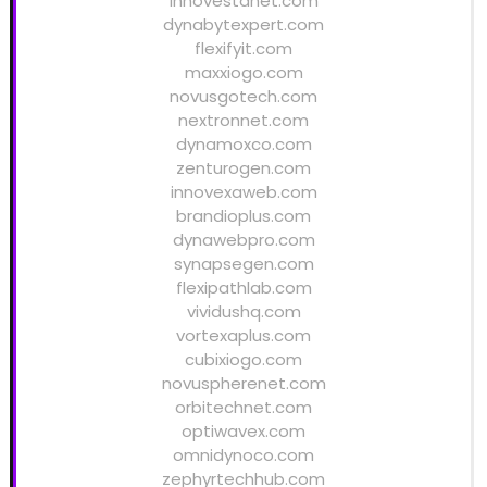
innovestanet.com
dynabytexpert.com
flexifyit.com
maxxiogo.com
novusgotech.com
nextronnet.com
dynamoxco.com
zenturogen.com
innovexaweb.com
brandioplus.com
dynawebpro.com
synapsegen.com
flexipathlab.com
vividushq.com
vortexaplus.com
cubixiogo.com
novuspherenet.com
orbitechnet.com
optiwavex.com
omnidynoco.com
zephyrtechhub.com