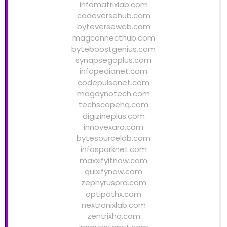
infomatrixlab.com
codeversehub.com
byteverseweb.com
magconnecthub.com
byteboostgenius.com
synapsegoplus.com
infopedianet.com
codepulsenet.com
magdynotech.com
techscopehq.com
digizineplus.com
innovexaro.com
bytesourcelab.com
infosparknet.com
maxxifyitnow.com
quixifynow.com
zephyruspro.com
optipathx.com
nextronixlab.com
zentrixhq.com