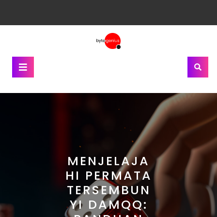
Skip
to
content
Open
Button
MENJELAJA
HI PERMATA
TERSEMBUN
YI DAMQQ: