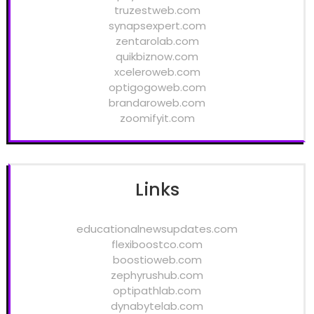
truzestweb.com
synapsexpert.com
zentarolab.com
quikbiznow.com
xceleroweb.com
optigogoweb.com
brandaroweb.com
zoomifyit.com
Links
educationalnewsupdates.com
flexiboostco.com
boostioweb.com
zephyrushub.com
optipathlab.com
dynabytelab.com