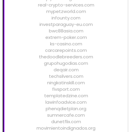
real-crypto-services.com
mypetzworld.com
infounty.com
investparaguay-eu.com
bwc88asia.com
extrem-poker.com
ks-casino.com
carcarepoints.com
thedoodlebreeders.com
grupohugodias.com
deqair.com
techsilvers.com
ningkatinskill.com
fivsport.com
templatedzine.com
lawinfoadvice.com
phenqdietplan.org
sumnercafe.com
dunetflix.com
movimientoindignados.org