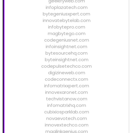
geekifyweb.com
infoplazatech.com
bytegeniusxpert.com
innovatebytelab.com
infobytepro.com
magbytego.com
codegeniusnet.com
infoinsightnet.com
bytesourcehq.com
byteinsightnet.com
codepulsetechco.com
digizineweb.com
codeconnectx.com
infomatrixxpert.com
innovexaronet.com
techvistanow.com
infomatrixhq.com
cubixiosparklab.com
novaevotech.com
innovextechco.com
maglinkgenius.com