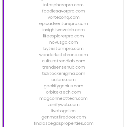
infospherepro.com
foodiesavorpro.com
vortexohq.com
epicadventurepro.com
insightwavelab.com
lifeexplorerpro.com
novusgo.com
bytestormpro.com
wanderlustchrono.com
culturetrendlab.com
trendsensehub.com
ticktockenigma.com
eulerxr.com
geekifygenius.com
orbitextech.com
magconnecttech.com
zenifyweb.com
livetogel.co
genmatfiredoor.com
findlascegasproperties.com