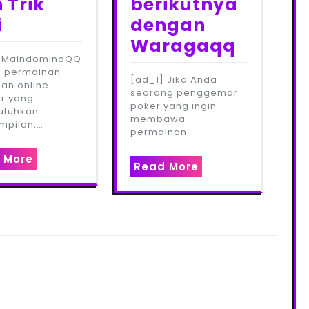
 Trik
berikutnya
i
dengan
Waragaqq
] MaindominoQQ
h permainan
[ad_1] Jika Anda
ian online
seorang penggemar
r yang
poker yang ingin
tuhkan
membawa
mpilan,…
permainan…
 More
Read More