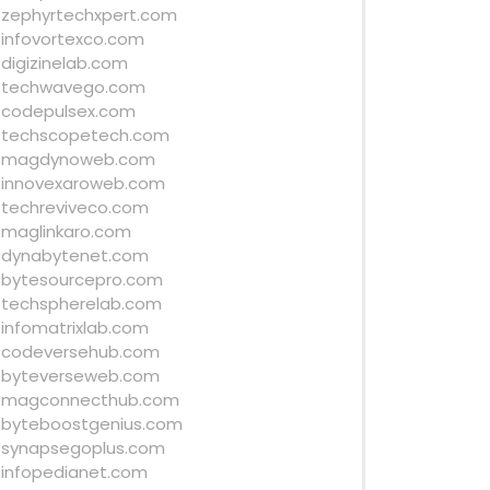
zephyrtechxpert.com
infovortexco.com
digizinelab.com
techwavego.com
codepulsex.com
techscopetech.com
magdynoweb.com
innovexaroweb.com
techreviveco.com
maglinkaro.com
dynabytenet.com
bytesourcepro.com
techspherelab.com
infomatrixlab.com
codeversehub.com
byteverseweb.com
magconnecthub.com
byteboostgenius.com
synapsegoplus.com
infopedianet.com