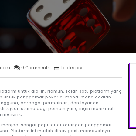
.com
0 Comments
1 category
atform untuk dipilih. Namun, salah satu platform yang
han untuk penggemar poker di mana-mana adalah
gguna, berbagai permainan, dan layanan
i tujuan utama bagi pemain yang ingin menikmati
 menarik.
menjadi sangat populer di kalangan penggemar
na. Platform ini mudah dinavigasi, membuatnya