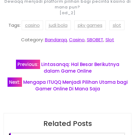
Dewaqq menjadi platform pilihan bagi pecinta kasino di
mana pun?
[ad_2]
Tags:
casino
judi bola
pkv games
slot
Category:
Bandarqq
,
Casino
,
SBOBET
,
Slot
Post
Previous:
Lintasanqq: Hal Besar Berikutnya
navigation
dalam Game Online
Next:
Mengapa ITUQQ Menjadi Pilihan Utama bagi
Gamer Online Di Mana Saja
Related Posts