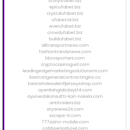
storyufabet.biz
epicufabet.biz
crystalufabet.biz
ufabetok.biz
everufabet.biz
crowdufabet.biz
buildufabet.biz
alltransportnews.com
fashiontrandsnews.com
bbcreporters.com
cryptocasinoguid.com
leadingedgemarketingsolutionsmi.com
kastratigeneralcontractinginc.co
bestwholesalenfljerseysshop.com
openlivinglabdays14.com
ayurvedakonsultti-kari-nokela.com
antitraders.biz
aryanews24.com
xscape-it.com
777azino-mobile.com
cobbseniorbowl.com