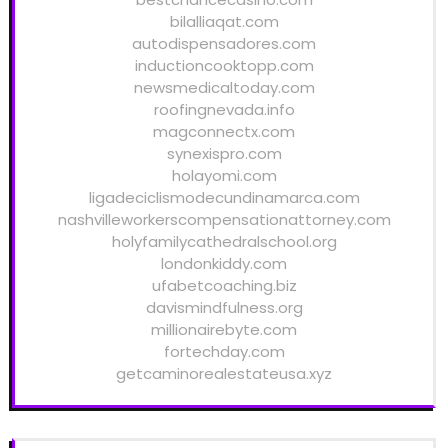
bilalliaqat.com
autodispensadores.com
inductioncooktopp.com
newsmedicaltoday.com
roofingnevada.info
magconnectx.com
synexispro.com
holayomi.com
ligadeciclismodecundinamarca.com
nashvilleworkerscompensationattorney.com
holyfamilycathedralschool.org
londonkiddy.com
ufabetcoaching.biz
davismindfulness.org
millionairebyte.com
fortechday.com
getcaminorealestateusa.xyz