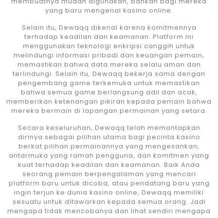
membuatnya mudah digunakan, bahkan bagi mereka
yang baru mengenal kasino online.
Selain itu, Dewaqq dikenal karena komitmennya
terhadap keadilan dan keamanan. Platform ini
menggunakan teknologi enkripsi canggih untuk
melindungi informasi pribadi dan keuangan pemain,
memastikan bahwa data mereka selalu aman dan
terlindungi. Selain itu, Dewaqq bekerja sama dengan
pengembang game terkemuka untuk memastikan
bahwa semua game berlangsung adil dan acak,
memberikan ketenangan pikiran kepada pemain bahwa
mereka bermain di lapangan permainan yang setara.
Secara keseluruhan, Dewaqq telah memantapkan
dirinya sebagai pilihan utama bagi pecinta kasino
berkat pilihan permainannya yang mengesankan,
antarmuka yang ramah pengguna, dan komitmen yang
kuat terhadap keadilan dan keamanan. Baik Anda
seorang pemain berpengalaman yang mencari
platform baru untuk dicoba, atau pendatang baru yang
ingin terjun ke dunia kasino online, Dewaqq memiliki
sesuatu untuk ditawarkan kepada semua orang. Jadi
mengapa tidak mencobanya dan lihat sendiri mengapa