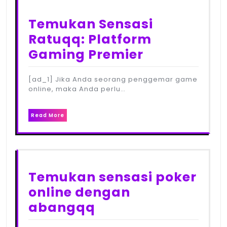
Temukan Sensasi
Ratuqq: Platform
Gaming Premier
[ad_1] Jika Anda seorang penggemar game
online, maka Anda perlu…
Read More
Temukan sensasi poker
online dengan
abangqq