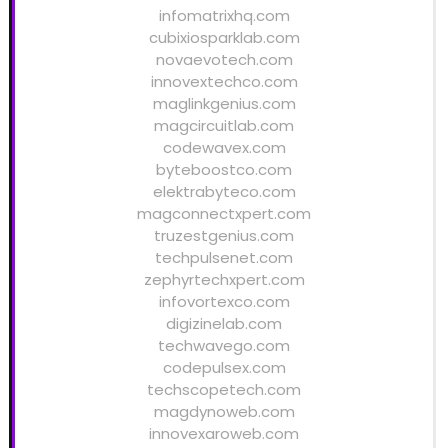
infomatrixhq.com
cubixiosparklab.com
novaevotech.com
innovextechco.com
maglinkgenius.com
magcircuitlab.com
codewavex.com
byteboostco.com
elektrabyteco.com
magconnectxpert.com
truzestgenius.com
techpulsenet.com
zephyrtechxpert.com
infovortexco.com
digizinelab.com
techwavego.com
codepulsex.com
techscopetech.com
magdynoweb.com
innovexaroweb.com