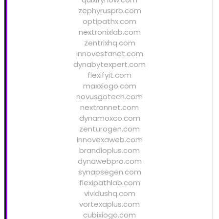
zephyruspro.com
optipathx.com
nextronixlab.com
zentrixhq.com
innovestanet.com
dynabytexpert.com
flexifyit.com
maxxiogo.com
novusgotech.com
nextronnet.com
dynamoxco.com
zenturogen.com
innovexaweb.com
brandioplus.com
dynawebpro.com
synapsegen.com
flexipathlab.com
vividushq.com
vortexaplus.com
cubixiogo.com