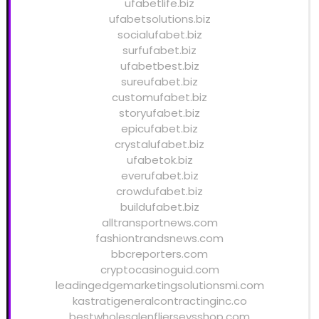
ufabetlife.biz
ufabetsolutions.biz
socialufabet.biz
surfufabet.biz
ufabetbest.biz
sureufabet.biz
customufabet.biz
storyufabet.biz
epicufabet.biz
crystalufabet.biz
ufabetok.biz
everufabet.biz
crowdufabet.biz
buildufabet.biz
alltransportnews.com
fashiontrandsnews.com
bbcreporters.com
cryptocasinoguid.com
leadingedgemarketingsolutionsmi.com
kastratigeneralcontractinginc.co
bestwholesalenfljerseysshop.com