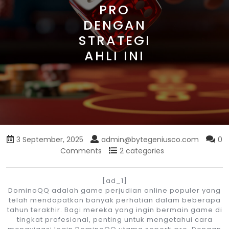
PRO
DENGAN
STRATEGI
AHLI INI
3 September, 2025
admin@bytegeniusco.com
0
Comments
2 categories
[ad_1]
DominoQQ adalah game perjudian online populer yang
telah mendapatkan banyak perhatian dalam beberapa
tahun terakhir. Bagi mereka yang ingin bermain game di
tingkat profesional, penting untuk mengetahui cara