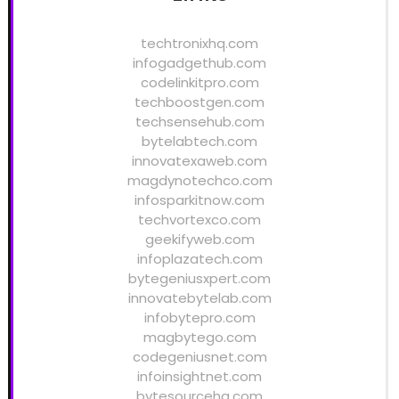
techtronixhq.com
infogadgethub.com
codelinkitpro.com
techboostgen.com
techsensehub.com
bytelabtech.com
innovatexaweb.com
magdynotechco.com
infosparkitnow.com
techvortexco.com
geekifyweb.com
infoplazatech.com
bytegeniusxpert.com
innovatebytelab.com
infobytepro.com
magbytego.com
codegeniusnet.com
infoinsightnet.com
bytesourcehq.com