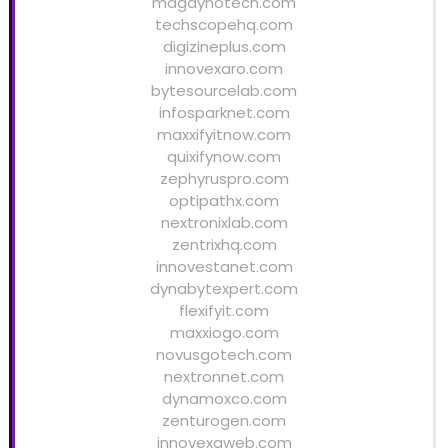
magdynotech.com
techscopehq.com
digizineplus.com
innovexaro.com
bytesourcelab.com
infosparknet.com
maxxifyitnow.com
quixifynow.com
zephyruspro.com
optipathx.com
nextronixlab.com
zentrixhq.com
innovestanet.com
dynabytexpert.com
flexifyit.com
maxxiogo.com
novusgotech.com
nextronnet.com
dynamoxco.com
zenturogen.com
innovexaweb.com