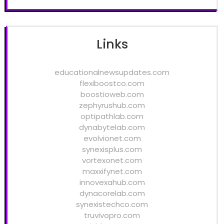
Links
educationalnewsupdates.com
flexiboostco.com
boostioweb.com
zephyrushub.com
optipathlab.com
dynabytelab.com
evolvionet.com
synexisplus.com
vortexonet.com
maxxifynet.com
innovexahub.com
dynacorelab.com
synexistechco.com
truvivopro.com