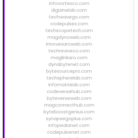
infovortexco.com
digizinelab.com
techwavego.com
codepulsex.com
techscopetech.com
magdynoweb.com
innovexaroweb.com
techreviveco.com
maglinkaro.com
dynabytenet.com
bytesourcepro.com
techspherelab.com
infomatrixlab.com
codeversehub.com
byteverseweb.com
magconnecthub.com
byteboostgenius.com
synapsegoplus.com
infopedianet.com
codepulsenet.com