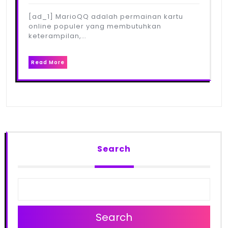
[ad_1] MarioQQ adalah permainan kartu
online populer yang membutuhkan
keterampilan,…
Read More
Search
Search