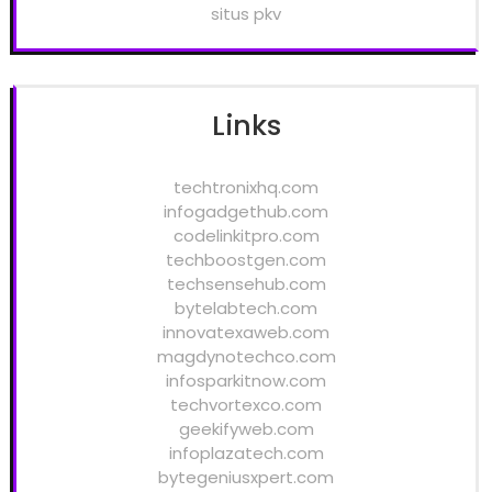
situs pkv
Links
techtronixhq.com
infogadgethub.com
codelinkitpro.com
techboostgen.com
techsensehub.com
bytelabtech.com
innovatexaweb.com
magdynotechco.com
infosparkitnow.com
techvortexco.com
geekifyweb.com
infoplazatech.com
bytegeniusxpert.com