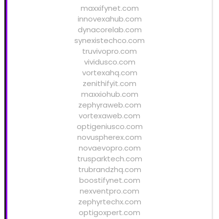
maxxifynet.com
innovexahub.com
dynacorelab.com
synexistechco.com
truvivopro.com
vividusco.com
vortexahq.com
zenithifyit.com
maxxiohub.com
zephyraweb.com
vortexaweb.com
optigeniusco.com
novuspherex.com
novaevopro.com
trusparktech.com
trubrandzhq.com
boostifynet.com
nexventpro.com
zephyrtechx.com
optigoxpert.com