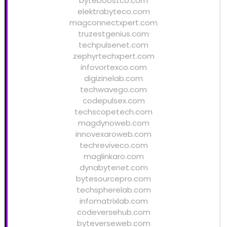
byteboostco.com
elektrabyteco.com
magconnectxpert.com
truzestgenius.com
techpulsenet.com
zephyrtechxpert.com
infovortexco.com
digizinelab.com
techwavego.com
codepulsex.com
techscopetech.com
magdynoweb.com
innovexaroweb.com
techreviveco.com
maglinkaro.com
dynabytenet.com
bytesourcepro.com
techspherelab.com
infomatrixlab.com
codeversehub.com
byteverseweb.com