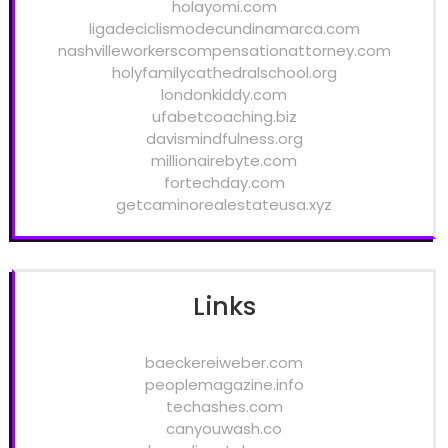
holayomi.com
ligadeciclismodecundinamarca.com
nashvilleworkerscompensationattorney.com
holyfamilycathedralschool.org
londonkiddy.com
ufabetcoaching.biz
davismindfulness.org
millionairebyte.com
fortechday.com
getcaminorealestateusa.xyz
Links
baeckereiweber.com
peoplemagazine.info
techashes.com
canyouwash.co