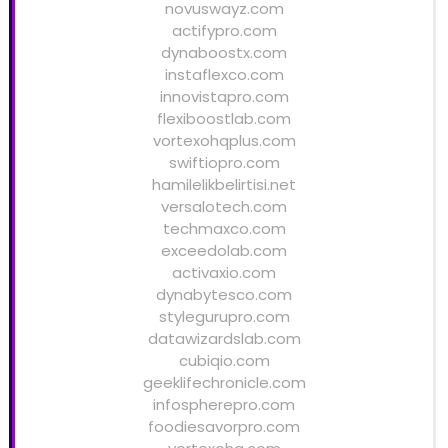
novuswayz.com
actifypro.com
dynaboostx.com
instaflexco.com
innovistapro.com
flexiboostlab.com
vortexohqplus.com
swiftiopro.com
hamilelikbelirtisi.net
versalotech.com
techmaxco.com
exceedolab.com
activaxio.com
dynabytesco.com
stylegurupro.com
datawizardslab.com
cubiqio.com
geeklifechronicle.com
infospherepro.com
foodiesavorpro.com