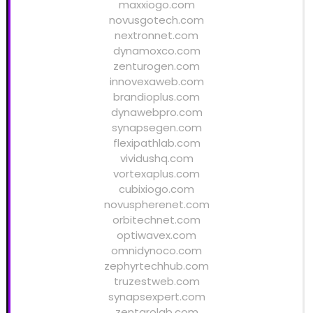
maxxiogo.com
novusgotech.com
nextronnet.com
dynamoxco.com
zenturogen.com
innovexaweb.com
brandioplus.com
dynawebpro.com
synapsegen.com
flexipathlab.com
vividushq.com
vortexaplus.com
cubixiogo.com
novuspherenet.com
orbitechnet.com
optiwavex.com
omnidynoco.com
zephyrtechhub.com
truzestweb.com
synapsexpert.com
zentarolab.com