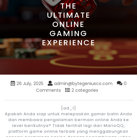
THE
ULTIMATE
ONLINE
GAMING
EXPERIENCE
26 July, 2025
admin@bytegeniusco.com
0
Comments
2 categories
[ad_1]
Apakah Anda siap untuk melepaskan gamer batin Anda
dan membawa pengalaman bermain online Anda ke
level berikutnya? Tidak terlihat lagi dari MarioQQ,
platform game online terbaik yang menggabungkan