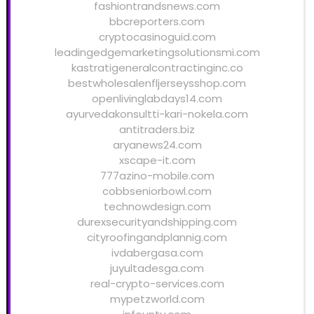
fashiontrandsnews.com
bbcreporters.com
cryptocasinoguid.com
leadingedgemarketingsolutionsmi.com
kastratigeneralcontractinginc.co
bestwholesalenfljerseysshop.com
openlivinglabdays14.com
ayurvedakonsultti-kari-nokela.com
antitraders.biz
aryanews24.com
xscape-it.com
777azino-mobile.com
cobbseniorbowl.com
technowdesign.com
durexsecurityandshipping.com
cityroofingandplannig.com
ivdabergasa.com
juyultadesga.com
real-crypto-services.com
mypetzworld.com