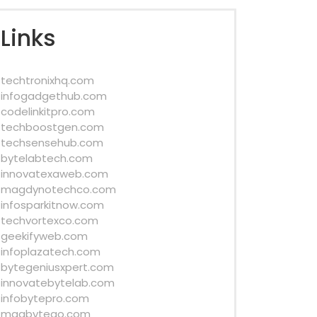
Links
techtronixhq.com
infogadgethub.com
codelinkitpro.com
techboostgen.com
techsensehub.com
bytelabtech.com
innovatexaweb.com
magdynotechco.com
infosparkitnow.com
techvortexco.com
geekifyweb.com
infoplazatech.com
bytegeniusxpert.com
innovatebytelab.com
infobytepro.com
magbytego.com