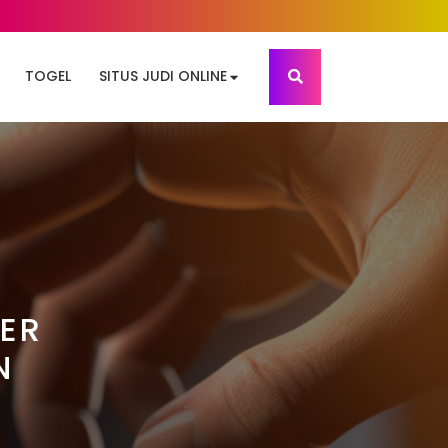
TOGEL
SITUS JUDI ONLINE
ER
N