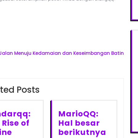
: Jalan Menuju Kedamaian dan Keseimbangan Batin
ted Posts
darqq:
MarioQQ:
 Rise of
Hal besar
ine
berikutnya