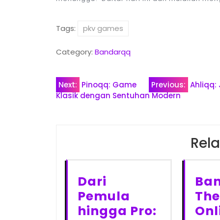
Tags:
pkv games
Category:
Bandarqq
Post
Next:
Pinoqq: Game
Previous:
Ahliqq
Klasik dengan Sentuhan Modern
navigation
Rela
Dari
Ban
Pemula
The
hingga Pro:
Onl