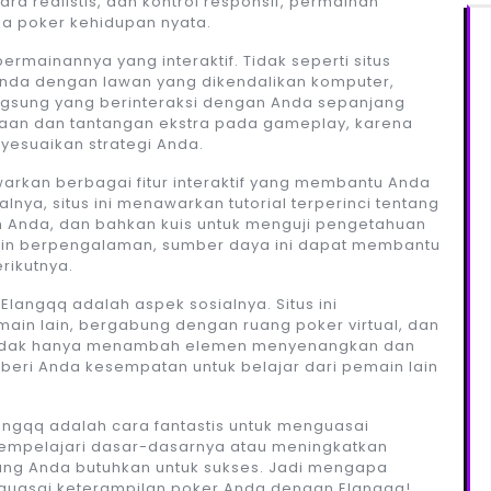
a realistis, dan kontrol responsif, permainan
a poker kehidupan nyata.
ainannya yang interaktif. Tidak seperti situs
Anda dengan lawan yang dikendalikan komputer,
gsung yang berinteraksi dengan Anda sepanjang
aan dan tantangan ekstra pada gameplay, karena
esuaikan strategi Anda.
arkan berbagai fitur interaktif yang membantu Anda
nya, situs ini menawarkan tutorial terperinci tentang
n Anda, dan bahkan kuis untuk menguji pengetahuan
ain berpengalaman, sumber daya ini dapat membantu
rikutnya.
 Elangqq adalah aspek sosialnya. Situs ini
n lain, bergabung dengan ruang poker virtual, dan
i tidak hanya menambah elemen menyenangkan dan
beri Anda kesempatan untuk belajar dari pemain lain
langqq adalah cara fantastis untuk menguasai
mempelajari dasar-dasarnya atau meningkatkan
ang Anda butuhkan untuk sukses. Jadi mengapa
nguasai keterampilan poker Anda dengan Elangqq!