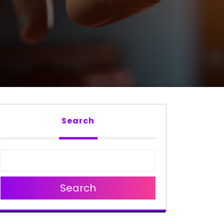
Search
Search