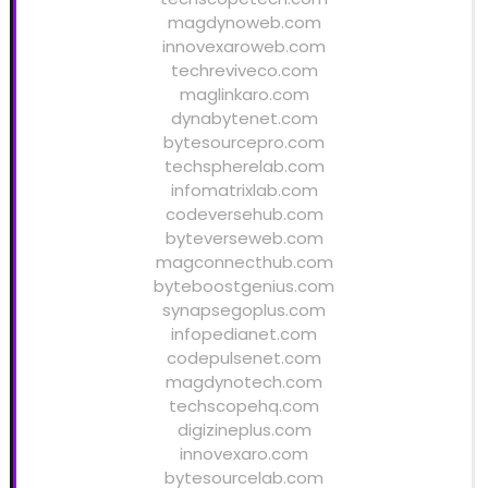
magdynoweb.com
innovexaroweb.com
techreviveco.com
maglinkaro.com
dynabytenet.com
bytesourcepro.com
techspherelab.com
infomatrixlab.com
codeversehub.com
byteverseweb.com
magconnecthub.com
byteboostgenius.com
synapsegoplus.com
infopedianet.com
codepulsenet.com
magdynotech.com
techscopehq.com
digizineplus.com
innovexaro.com
bytesourcelab.com