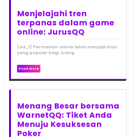
Menjelajahi tren
terpanas dalam game
online: JurusQQ
[ad_1] Permainan online telah menjadi hobi
yang populer bagi orang…
Read More
Menang Besar bersama
WarnetQQ: Tiket Anda
Menuju Kesuksesan
Poker