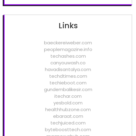
Links
baeckereiweber.com
peoplemagazine.info
techashes.com
canyouwash.co
havadisantalya.com
techdtimes.com
techieboot.com
gundembalikesir.com
itechar.com
yesbold.com
healthhubzone.com
ebaraat.com
techjuiced.com
byteboosttech.com