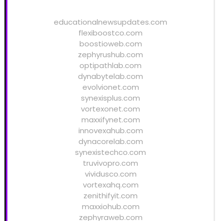
educationalnewsupdates.com
flexiboostco.com
boostioweb.com
zephyrushub.com
optipathlab.com
dynabytelab.com
evolvionet.com
synexisplus.com
vortexonet.com
maxxifynet.com
innovexahub.com
dynacorelab.com
synexistechco.com
truvivopro.com
vividusco.com
vortexahq.com
zenithifyit.com
maxxiohub.com
zephyraweb.com