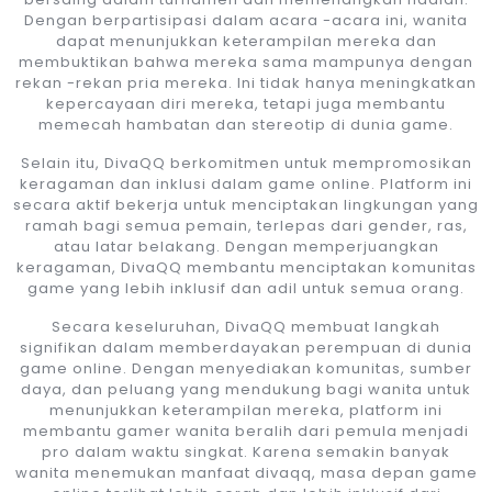
Dengan berpartisipasi dalam acara -acara ini, wanita
dapat menunjukkan keterampilan mereka dan
membuktikan bahwa mereka sama mampunya dengan
rekan -rekan pria mereka. Ini tidak hanya meningkatkan
kepercayaan diri mereka, tetapi juga membantu
memecah hambatan dan stereotip di dunia game.
Selain itu, DivaQQ berkomitmen untuk mempromosikan
keragaman dan inklusi dalam game online. Platform ini
secara aktif bekerja untuk menciptakan lingkungan yang
ramah bagi semua pemain, terlepas dari gender, ras,
atau latar belakang. Dengan memperjuangkan
keragaman, DivaQQ membantu menciptakan komunitas
game yang lebih inklusif dan adil untuk semua orang.
Secara keseluruhan, DivaQQ membuat langkah
signifikan dalam memberdayakan perempuan di dunia
game online. Dengan menyediakan komunitas, sumber
daya, dan peluang yang mendukung bagi wanita untuk
menunjukkan keterampilan mereka, platform ini
membantu gamer wanita beralih dari pemula menjadi
pro dalam waktu singkat. Karena semakin banyak
wanita menemukan manfaat divaqq, masa depan game