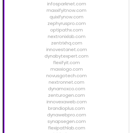
infosparknet.com
maxxifyitnow.com
quixifynow.com
zephyruspro.com
optipathx.com
nextronixlab.com
zentrixhq.com
innovestanet.com
dynabytexpert.com
flexifyit.com
maxxiogo.com
novusgotech.com
nextronnet.com
dynamoxco.com
zenturogen.com
innovexaweb.com
brandioplus.com
dynawebpro.com
synapsegen.com
flexipathlab.com