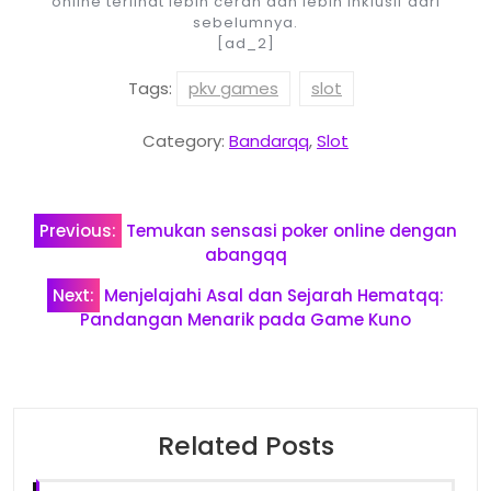
online terlihat lebih cerah dan lebih inklusif dari
sebelumnya.
[ad_2]
Tags:
pkv games
slot
Category:
Bandarqq
,
Slot
Post
Previous:
Temukan sensasi poker online dengan
navigation
abangqq
Next:
Menjelajahi Asal dan Sejarah Hematqq:
Pandangan Menarik pada Game Kuno
Related Posts