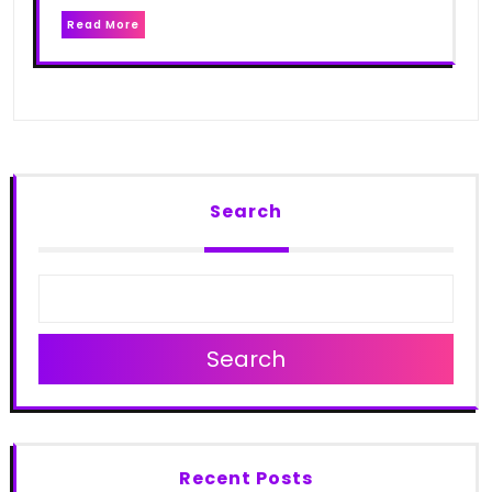
Read More
Search
Search
Recent Posts