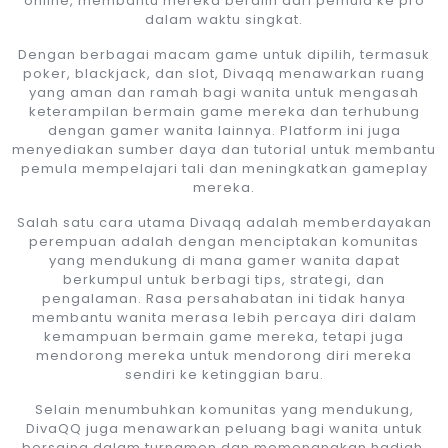
online, membantu mereka beralih dari pemula ke pro
dalam waktu singkat.
Dengan berbagai macam game untuk dipilih, termasuk
poker, blackjack, dan slot, Divaqq menawarkan ruang
yang aman dan ramah bagi wanita untuk mengasah
keterampilan bermain game mereka dan terhubung
dengan gamer wanita lainnya. Platform ini juga
menyediakan sumber daya dan tutorial untuk membantu
pemula mempelajari tali dan meningkatkan gameplay
mereka.
Salah satu cara utama Divaqq adalah memberdayakan
perempuan adalah dengan menciptakan komunitas
yang mendukung di mana gamer wanita dapat
berkumpul untuk berbagi tips, strategi, dan
pengalaman. Rasa persahabatan ini tidak hanya
membantu wanita merasa lebih percaya diri dalam
kemampuan bermain game mereka, tetapi juga
mendorong mereka untuk mendorong diri mereka
sendiri ke ketinggian baru.
Selain menumbuhkan komunitas yang mendukung,
DivaQQ juga menawarkan peluang bagi wanita untuk
bersaing dalam turnamen dan memenangkan hadiah.