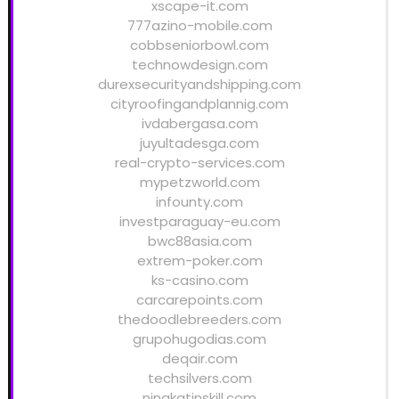
xscape-it.com
777azino-mobile.com
cobbseniorbowl.com
technowdesign.com
durexsecurityandshipping.com
cityroofingandplannig.com
ivdabergasa.com
juyultadesga.com
real-crypto-services.com
mypetzworld.com
infounty.com
investparaguay-eu.com
bwc88asia.com
extrem-poker.com
ks-casino.com
carcarepoints.com
thedoodlebreeders.com
grupohugodias.com
deqair.com
techsilvers.com
ningkatinskill.com