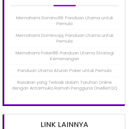
Memahami Domino99: Panduan Utama untuk
Pemula
Memahami Dominoqq: Panduan Utama untuk
Pemula
Memahami Poker88: Panduan Utama Strategi
Kemenangan
Panduan Utama Aturan Poker untuk Pemula
Rasakan yang Terbaik dalam Taruhan Online
dengan Antarmuka Ramah Pengguna OneBetQQ
LINK LAINNYA