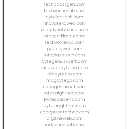
techboostgen.com
techsensehub.com
bytelabtech.com
innovatexaweb.com
magdynotechco.com
infosparkitnow.com
techvortexco.com
geekifyweb.com
infoplazatech.com
bytegeniusxpert.com
innovatebytelab.com
infobytepro.com
magbytego.com
codegeniusnet.com
infoinsightnet.com
bytesourcehq.com
byteinsightnet.com
codepulsetechco.com
digizineweb.com
codeconnectx.com