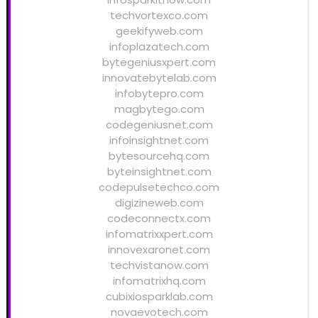
techvortexco.com
geekifyweb.com
infoplazatech.com
bytegeniusxpert.com
innovatebytelab.com
infobytepro.com
magbytego.com
codegeniusnet.com
infoinsightnet.com
bytesourcehq.com
byteinsightnet.com
codepulsetechco.com
digizineweb.com
codeconnectx.com
infomatrixxpert.com
innovexaronet.com
techvistanow.com
infomatrixhq.com
cubixiosparklab.com
novaevotech.com