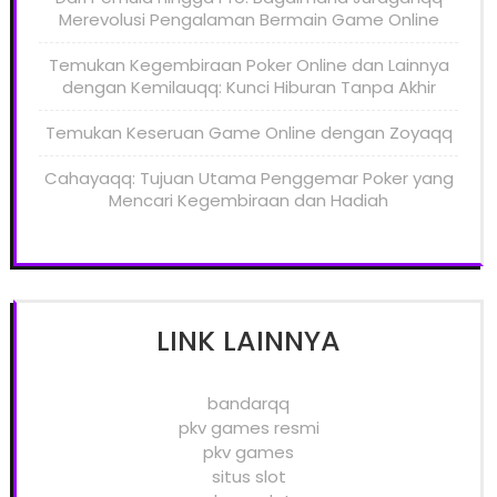
Merevolusi Pengalaman Bermain Game Online
Temukan Kegembiraan Poker Online dan Lainnya
dengan Kemilauqq: Kunci Hiburan Tanpa Akhir
Temukan Keseruan Game Online dengan Zoyaqq
Cahayaqq: Tujuan Utama Penggemar Poker yang
Mencari Kegembiraan dan Hadiah
LINK LAINNYA
bandarqq
pkv games resmi
pkv games
situs slot