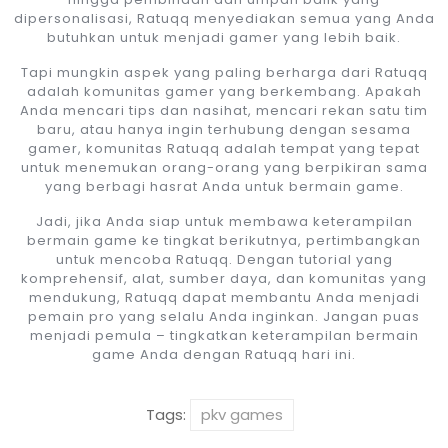
dipersonalisasi, Ratuqq menyediakan semua yang Anda
butuhkan untuk menjadi gamer yang lebih baik.
Tapi mungkin aspek yang paling berharga dari Ratuqq
adalah komunitas gamer yang berkembang. Apakah
Anda mencari tips dan nasihat, mencari rekan satu tim
baru, atau hanya ingin terhubung dengan sesama
gamer, komunitas Ratuqq adalah tempat yang tepat
untuk menemukan orang-orang yang berpikiran sama
yang berbagi hasrat Anda untuk bermain game.
Jadi, jika Anda siap untuk membawa keterampilan
bermain game ke tingkat berikutnya, pertimbangkan
untuk mencoba Ratuqq. Dengan tutorial yang
komprehensif, alat, sumber daya, dan komunitas yang
mendukung, Ratuqq dapat membantu Anda menjadi
pemain pro yang selalu Anda inginkan. Jangan puas
menjadi pemula – tingkatkan keterampilan bermain
game Anda dengan Ratuqq hari ini.
Tags:
pkv games