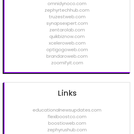
omnidynoco.com
zephyrtechhub.com
truzestweb.com
synapsexpert.com
zentarolab.com
quikbiznow.com
xceleroweb.com
optigogoweb.com
brandaroweb.com
zoomifyit.com
Links
educationalnewsupdates.com
flexiboostco.com
boostioweb.com
zephyrushub.com