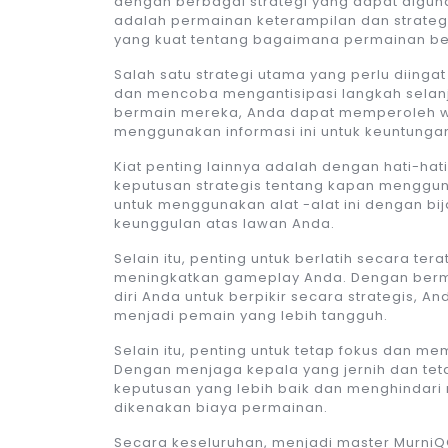
dengan berbagai strategi yang dapat digu
adalah permainan keterampilan dan strateg
yang kuat tentang bagaimana permainan bek
Salah satu strategi utama yang perlu diing
dan mencoba mengantisipasi langkah selan
bermain mereka, Anda dapat memperoleh w
menggunakan informasi ini untuk keuntunga
Kiat penting lainnya adalah dengan hati-h
keputusan strategis tentang kapan menggu
untuk menggunakan alat -alat ini dengan b
keunggulan atas lawan Anda.
Selain itu, penting untuk berlatih secara t
meningkatkan gameplay Anda. Dengan ber
diri Anda untuk berpikir secara strategi
menjadi pemain yang lebih tangguh.
Selain itu, penting untuk tetap fokus dan m
Dengan menjaga kepala yang jernih dan te
keputusan yang lebih baik dan menghindar
dikenakan biaya permainan.
Secara keseluruhan, menjadi master MurniQ