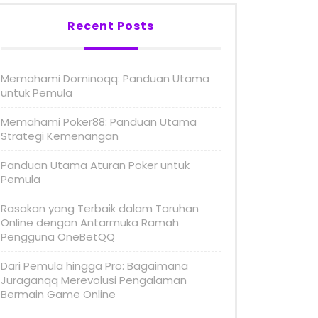
Recent Posts
Memahami Dominoqq: Panduan Utama
untuk Pemula
Memahami Poker88: Panduan Utama
Strategi Kemenangan
Panduan Utama Aturan Poker untuk
Pemula
Rasakan yang Terbaik dalam Taruhan
Online dengan Antarmuka Ramah
Pengguna OneBetQQ
Dari Pemula hingga Pro: Bagaimana
Juraganqq Merevolusi Pengalaman
Bermain Game Online