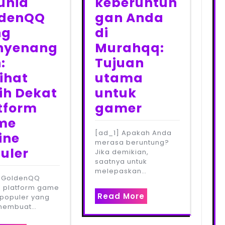
unia
keberuntun
ldenQQ
gan Anda
ng
di
nyenang
Murahqq:
:
Tujuan
ihat
utama
ih Dekat
untuk
tform
gamer
me
[ad_1] Apakah Anda
ine
merasa beruntung?
uler
Jika demikian,
saatnya untuk
melepaskan…
] GoldenQQ
h platform game
Read More
 populer yang
 membuat…