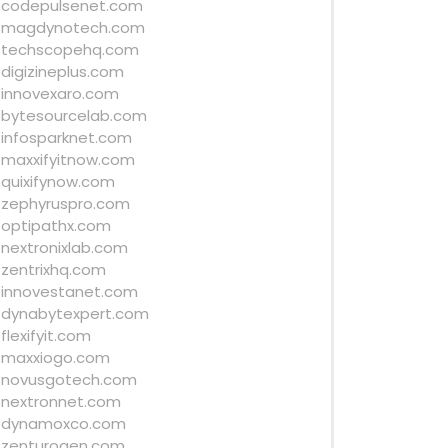
codepulsenet.com
magdynotech.com
techscopehq.com
digizineplus.com
innovexaro.com
bytesourcelab.com
infosparknet.com
maxxifyitnow.com
quixifynow.com
zephyruspro.com
optipathx.com
nextronixlab.com
zentrixhq.com
innovestanet.com
dynabytexpert.com
flexifyit.com
maxxiogo.com
novusgotech.com
nextronnet.com
dynamoxco.com
zenturogen.com