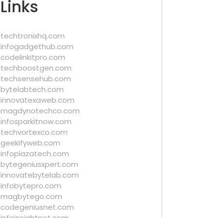
Links
techtronixhq.com
infogadgethub.com
codelinkitpro.com
techboostgen.com
techsensehub.com
bytelabtech.com
innovatexaweb.com
magdynotechco.com
infosparkitnow.com
techvortexco.com
geekifyweb.com
infoplazatech.com
bytegeniusxpert.com
innovatebytelab.com
infobytepro.com
magbytego.com
codegeniusnet.com
infoinsightnet.com