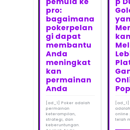
pemula ke
p D
pro:
Go
bagaimana
ya
pokerpelan
Me
gi dapat
kan
membantu
Mel
Anda
Leb
meningkat
Pla
kan
Ga
permainan
Onl
Anda
Pop
[ad_1] Poker adalah
[ad_1
permainan
adala
keterampilan,
online
strategi, dan
telah
keberuntungan.