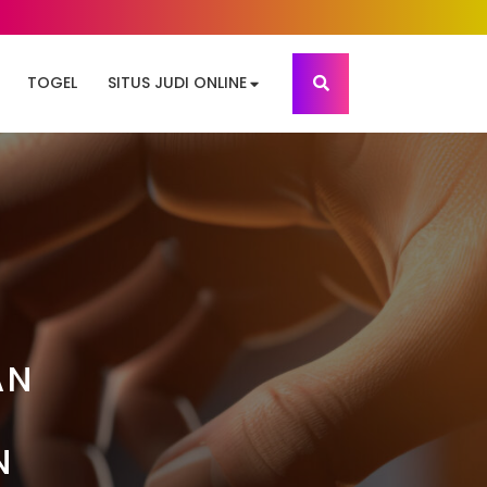
TOGEL
SITUS JUDI ONLINE
AN
N