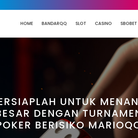
HOME
BANDARQQ
SLOT
CASINO
SBOBET
ERSIAPLAH UNTUK MENA
BESAR DENGAN TURNAME
POKER BERISIKO MARIOQ