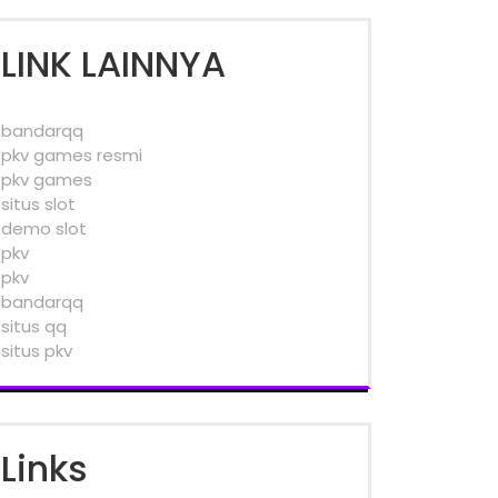
LINK LAINNYA
bandarqq
pkv games resmi
pkv games
situs slot
demo slot
pkv
pkv
bandarqq
situs qq
situs pkv
Links