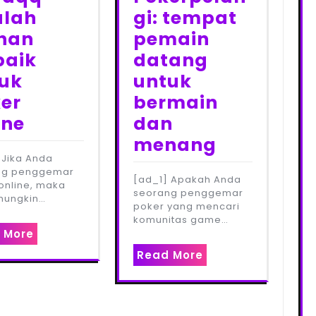
alah
gi: tempat
ihan
pemain
baik
datang
uk
untuk
er
bermain
ine
dan
menang
 Jika Anda
ng penggemar
[ad_1] Apakah Anda
online, maka
seorang penggemar
mungkin…
poker yang mencari
komunitas game…
 More
Read More