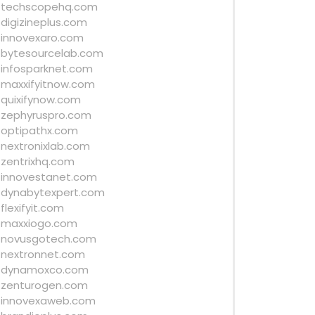
techscopehq.com
digizineplus.com
innovexaro.com
bytesourcelab.com
infosparknet.com
maxxifyitnow.com
quixifynow.com
zephyruspro.com
optipathx.com
nextronixlab.com
zentrixhq.com
innovestanet.com
dynabytexpert.com
flexifyit.com
maxxiogo.com
novusgotech.com
nextronnet.com
dynamoxco.com
zenturogen.com
innovexaweb.com