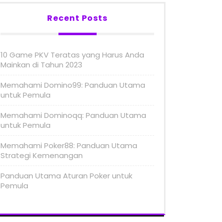
Recent Posts
10 Game PKV Teratas yang Harus Anda
Mainkan di Tahun 2023
Memahami Domino99: Panduan Utama
untuk Pemula
Memahami Dominoqq: Panduan Utama
untuk Pemula
Memahami Poker88: Panduan Utama
Strategi Kemenangan
Panduan Utama Aturan Poker untuk
Pemula