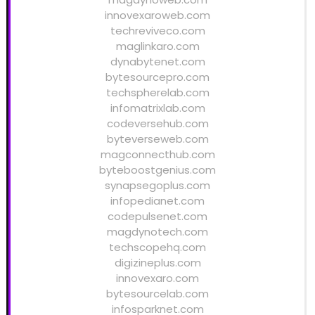
innovexaroweb.com
techreviveco.com
maglinkaro.com
dynabytenet.com
bytesourcepro.com
techspherelab.com
infomatrixlab.com
codeversehub.com
byteverseweb.com
magconnecthub.com
byteboostgenius.com
synapsegoplus.com
infopedianet.com
codepulsenet.com
magdynotech.com
techscopehq.com
digizineplus.com
innovexaro.com
bytesourcelab.com
infosparknet.com