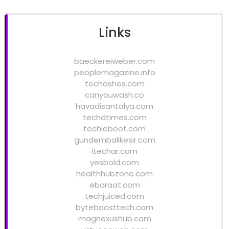
Links
baeckereiweber.com
peoplemagazine.info
techashes.com
canyouwash.co
havadisantalya.com
techdtimes.com
techieboot.com
gundembalikesir.com
itechar.com
yesbold.com
healthhubzone.com
ebaraat.com
techjuiced.com
byteboosttech.com
magnexushub.com