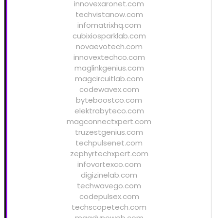
innovexaronet.com
techvistanow.com
infomatrixhq.com
cubixiosparklab.com
novaevotech.com
innovextechco.com
maglinkgenius.com
magcircuitlab.com
codewavex.com
byteboostco.com
elektrabyteco.com
magconnectxpert.com
truzestgenius.com
techpulsenet.com
zephyrtechxpert.com
infovortexco.com
digizinelab.com
techwavego.com
codepulsex.com
techscopetech.com
magdynoweb.com