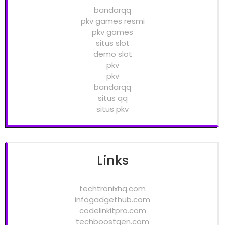
bandarqq
pkv games resmi
pkv games
situs slot
demo slot
pkv
pkv
bandarqq
situs qq
situs pkv
Links
techtronixhq.com
infogadgethub.com
codelinkitpro.com
techboostgen.com