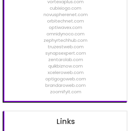
vortexaplus.com
cubixiogo.com
novuspherenet.com
orbitechnet.com
optiwavex.com
omnidynoco.com
zephyrtechhub.com
truzestweb.com
synapsexpert.com
zentarolab.com
quikbiznow.com
xceleroweb.com
optigogoweb.com
brandaroweb.com
zoomifyit.com
Links