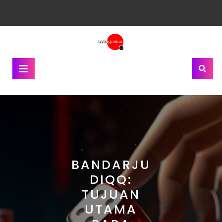
Skip
to
content
Open
Button
BANDARJU
DIQQ:
TUJUAN
UTAMA