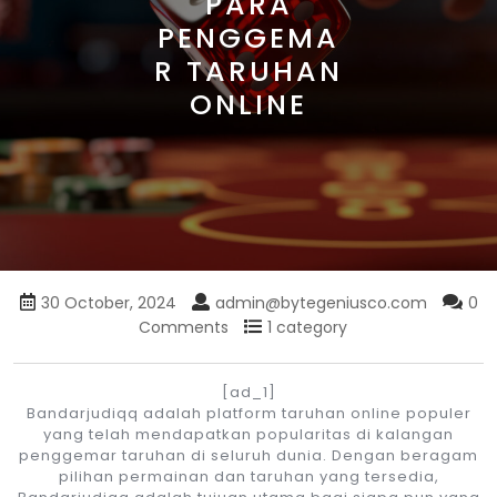
PARA
PENGGEMA
R TARUHAN
ONLINE
30 October, 2024
admin@bytegeniusco.com
0
Comments
1 category
[ad_1]
Bandarjudiqq adalah platform taruhan online populer
yang telah mendapatkan popularitas di kalangan
penggemar taruhan di seluruh dunia. Dengan beragam
pilihan permainan dan taruhan yang tersedia,