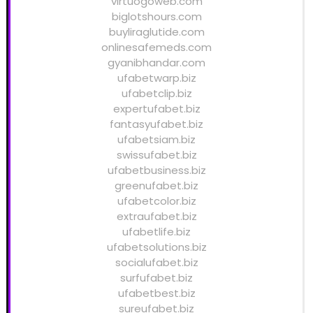
virtuogoweb.com
biglotshours.com
buyliraglutide.com
onlinesafemeds.com
gyanibhandar.com
ufabetwarp.biz
ufabetclip.biz
expertufabet.biz
fantasyufabet.biz
ufabetsiam.biz
swissufabet.biz
ufabetbusiness.biz
greenufabet.biz
ufabetcolor.biz
extraufabet.biz
ufabetlife.biz
ufabetsolutions.biz
socialufabet.biz
surfufabet.biz
ufabetbest.biz
sureufabet.biz