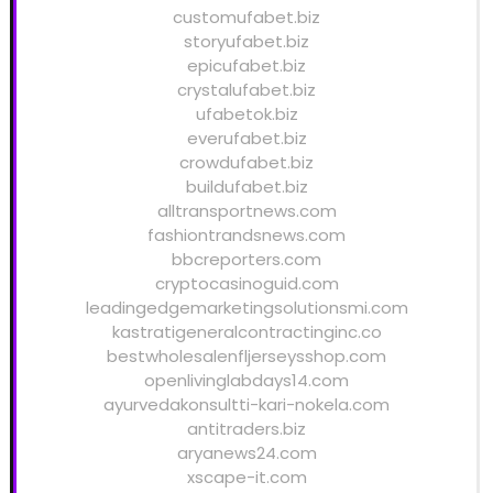
customufabet.biz
storyufabet.biz
epicufabet.biz
crystalufabet.biz
ufabetok.biz
everufabet.biz
crowdufabet.biz
buildufabet.biz
alltransportnews.com
fashiontrandsnews.com
bbcreporters.com
cryptocasinoguid.com
leadingedgemarketingsolutionsmi.com
kastratigeneralcontractinginc.co
bestwholesalenfljerseysshop.com
openlivinglabdays14.com
ayurvedakonsultti-kari-nokela.com
antitraders.biz
aryanews24.com
xscape-it.com