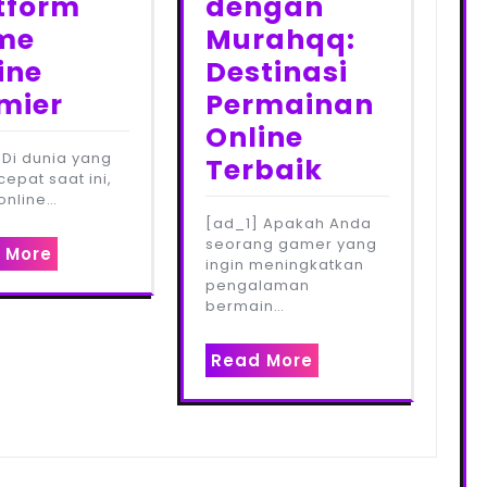
tform
dengan
me
Murahqq:
ine
Destinasi
mier
Permainan
Online
 Di dunia yang
Terbaik
cepat saat ini,
online…
[ad_1] Apakah Anda
seorang gamer yang
 More
ingin meningkatkan
pengalaman
bermain…
Read More