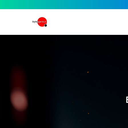
Skip
to
content