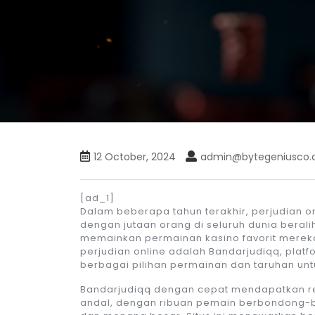
12 October, 2024
admin@bytegeniusco
[ad_1]
Dalam beberapa tahun terakhir, perjudian o
dengan jutaan orang di seluruh dunia beral
memainkan permainan kasino favorit mereka.
perjudian online adalah Bandarjudiqq, plat
berbagai pilihan permainan dan taruhan unt
Bandarjudiqq dengan cepat mendapatkan rep
andal, dengan ribuan pemain berbondong-b