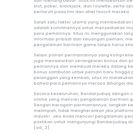
dan menang besar. Situs ini menawarkan 
slot, poker, blackjack, dan roulette, serta 
bertaruh pada tim dan atlet favorit mereka.
Salah satu faktor utama yang membedakan Ba
adalah komitmennya untuk menyediakan lin
para pemainnya. Situs ini menggunakan la
informasi pribadi dan keuangan pemain, m
pengalaman bermain game tanpa harus khaw
Selain pilihan permainannya yang komprehe
juga menawarkan serangkaian bonus dan p
pemainnya dan membuat mereka datang kemb
bonus sambutan untuk pemain baru hingga p
pelanggan yang kembali, situs ini melakuka
bahwa para pemainnya merasa dihargai dan
Secara keseluruhan, Bandarjudiqq dengan c
online yang mencari pengalaman bermain
Dengan beragam permainannya, langkah kea
melimpah, tidak mengherankan jika platform
industri. Jika Anda mencari pengalaman pe
pastikan untuk mengunjungi Bandarjudiqq d
[ad_2]