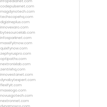
infopedianet.com
codepulsenet.com
magdynotech.com
techscopehq.com
digizineplus.com
innovexaro.com
bytesourcelab.com
infosparknet.com
maxxifyitnow.com
quixifynow.com
zephyruspro.com
optipathx.com
nextronixlab.com
zentrixhq.com
innovestanet.com
dynabytexpert.com
flexifyit.com
maxxiogo.com
novusgotech.com
nextronnet.com
dynamoxco.com