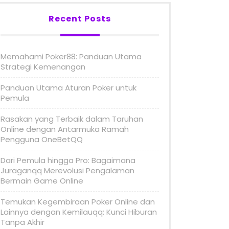
Recent Posts
Memahami Poker88: Panduan Utama
Strategi Kemenangan
Panduan Utama Aturan Poker untuk
Pemula
Rasakan yang Terbaik dalam Taruhan
Online dengan Antarmuka Ramah
Pengguna OneBetQQ
Dari Pemula hingga Pro: Bagaimana
Juraganqq Merevolusi Pengalaman
Bermain Game Online
Temukan Kegembiraan Poker Online dan
Lainnya dengan Kemilauqq: Kunci Hiburan
Tanpa Akhir