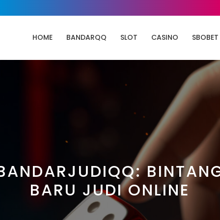
HOME
BANDARQQ
SLOT
CASINO
SBOBET
BANDARJUDIQQ: BINTAN
BARU JUDI ONLINE