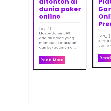
ditonton di
Pla
dunia poker
Ga
online
Onl
Pre
[ad_1]
Masterdomino99
[ad_1]
adalah nama yang
serba 
membuat ketakutan
game 
dan kekaguman di…
Read
Read More