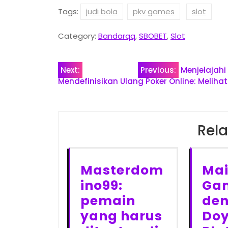
Tags:
judi bola
pkv games
slot
Category:
Bandarqq
,
SBOBET
,
Slot
Post
Next:
Previous:
Menjelajah
Mendefinisikan Ulang Poker Online: Melih
navigation
Rela
Masterdom
Ma
ino99:
Ga
pemain
de
yang harus
Do